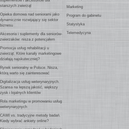
suplementów i akcesoriów dla
starszych zwierząt
Marketing
Opieka domowa nad seniorami jako
Program do gabinetu
dynamicznie rozwijający się sektor
Statystyka
biznesu
Telemedycyna
Akcesoria i suplementy dla seniorów-
zwierzaków: nisza z potencjałem
Promocja usług rehabilitacji u
zwierząt. Które kanały marketingowe
działają najskuteczniej?
Rynek senioralny w Polsce. Nisza,
którą warto się zainteresować
Digitalizacja usług weterynaryjnych.
Szansa na lepszą jakość, większy
zysk i lojalnych klientów
Rola marketingu w promowaniu usług
weterynaryjnych
CAWI vs. tradycyjne metody badań.
Kiedy wybrać ankiety online?