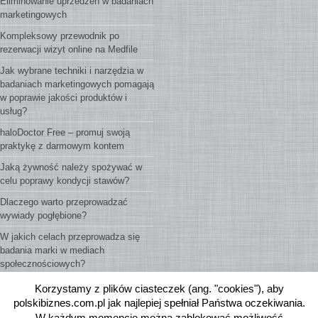
Eliminowanie uprzedzeń w badaniach
marketingowych
Kompleksowy przewodnik po
rezerwacji wizyt online na Medfile
Jak wybrane techniki i narzędzia w
badaniach marketingowych pomagają
w poprawie jakości produktów i
usług?
haloDoctor Free – promuj swoją
praktykę z darmowym kontem
Jaką żywność należy spożywać w
celu poprawy kondycji stawów?
Dlaczego warto przeprowadzać
wywiady pogłębione?
W jakich celach przeprowadza się
badania marki w mediach
społecznościowych?
Korzystamy z plików ciasteczek (ang. "cookies"), aby
polskibiznes.com.pl jak najlepiej spełniał Państwa oczekiwania.
W każdym momencie można zablokować możliwość