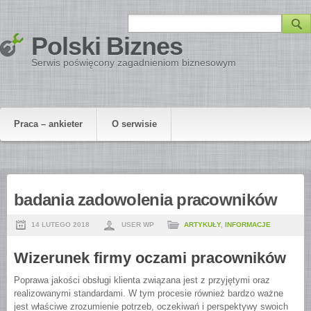
Polski Biznes
Serwis poświęcony zagadnieniom biznesowym
Praca – ankieter
O serwisie
badania zadowolenia pracowników
14 LUTEGO 2018
USER WP
ARTYKUŁY
,
INFORMACJE
Wizerunek firmy oczami pracowników
Poprawa jakości obsługi klienta związana jest z przyjętymi oraz
realizowanymi standardami. W tym procesie również bardzo ważne
jest właściwe zrozumienie potrzeb, oczekiwań i perspektywy swoich