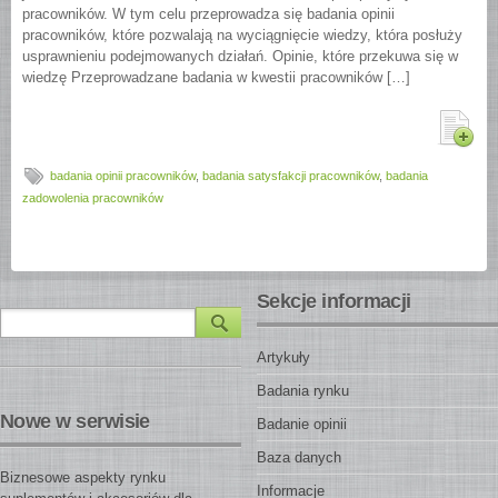
pracowników. W tym celu przeprowadza się badania opinii
pracowników, które pozwalają na wyciągnięcie wiedzy, która posłuży
usprawnieniu podejmowanych działań. Opinie, które przekuwa się w
wiedzę Przeprowadzane badania w kwestii pracowników […]
badania opinii pracowników
,
badania satysfakcji pracowników
,
badania
zadowolenia pracowników
Sekcje informacji
Artykuły
Badania rynku
Nowe w serwisie
Badanie opinii
Baza danych
Biznesowe aspekty rynku
Informacje